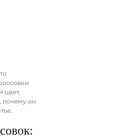
то
россовки
 цвет,
, почему он
тье.
совок: