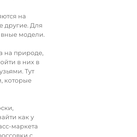
яются на
е другие. Для
ивные модели.
а на природе,
ойти в них в
узьями. Тут
, которые
ски,
айти как у
масс-маркета
россовки с