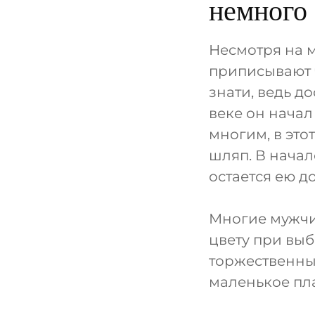
немного 
Несмотря на м
приписывают ч
знати, ведь до
веке он начал
многим, в это
шляп. В начал
остается ею до
Многие мужчи
цвету при выб
торжественны
маленькое пла