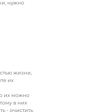
ки, нужно
стью жизни,
те их
но их можно
тому в них
ь - очистить