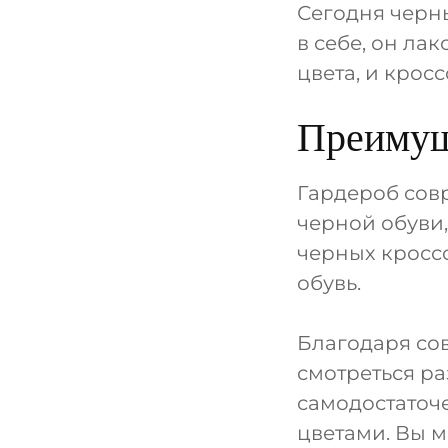
Сегодня черн
в себе, он ла
цвета, и крос
Преимущ
Гардероб сов
черной обуви,
черных кроссо
обувь.
Благодаря со
смотреться ра
самодостаточе
цветами. Вы 