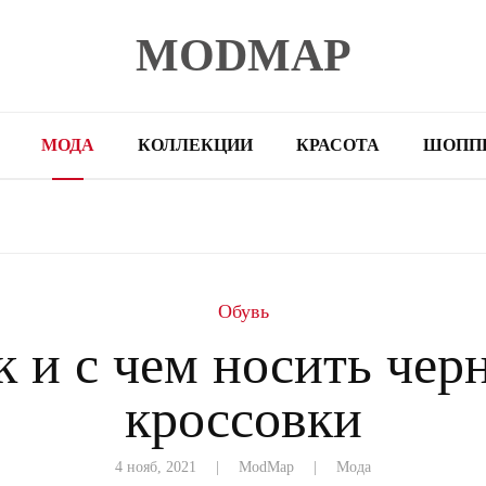
MODMAP
МОДА
КОЛЛЕКЦИИ
КРАСОТА
ШОПП
Обувь
к и с чем носить чер
кроссовки
4 нояб, 2021
| ModMap |
Мода