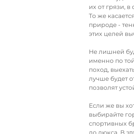
их от грязи, в
То же касаетс
природе - тен
этих целей в
Не лишней буд
именно по той
поход, выехат
лучше будет 
позволят усто
Если же вы хо
выбирайте го
спортивных бр
до люкса. В э