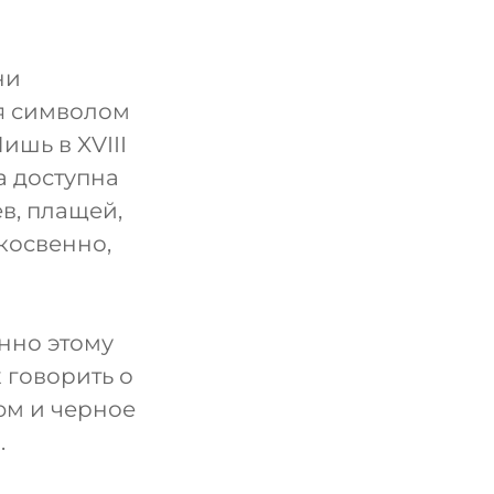
ни
ся символом
ишь в XVIII
а доступна
ев, плащей,
косвенно,
нно этому
 говорить о
юм и черное
.