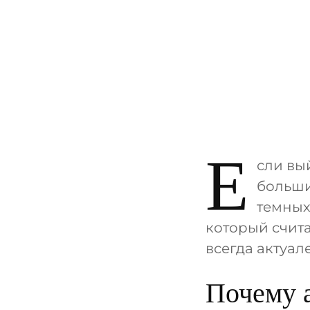
Е
сли вы
больши
темных
который счита
всегда актуал
Почему а