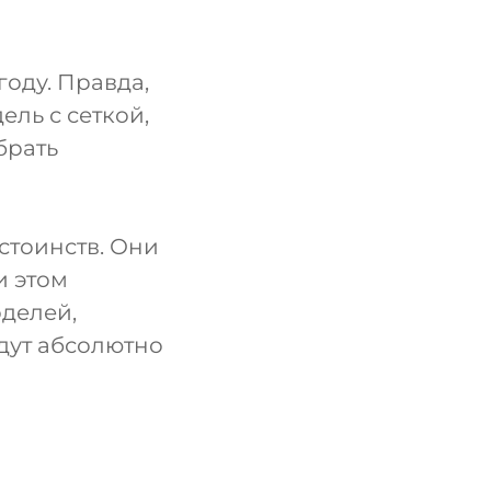
году. Правда,
ль с сеткой,
брать
стоинств. Они
и этом
оделей,
дут абсолютно