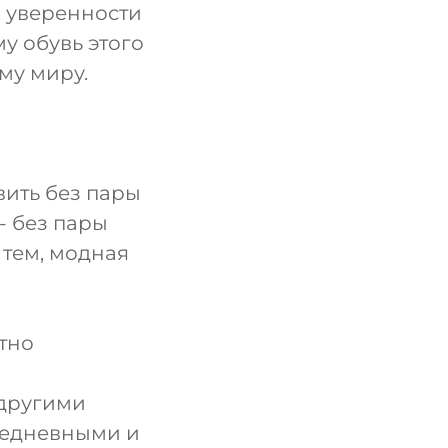
, уверенности
у обувь этого
му миру.
ить без пары
- без пары
 тем, модная
тно
 другими
седневными и