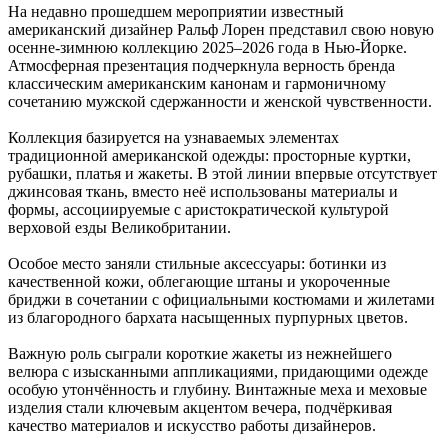
На недавно прошедшем мероприятии известный
американский дизайнер Ральф Лорен представил свою новую
осенне-зимнюю коллекцию 2025–2026 года в Нью-Йорке.
Атмосферная презентация подчеркнула верность бренда
классическим американским канонам и гармоничному
сочетанию мужской сдержанности и женской чувственности.
Коллекция базируется на узнаваемых элементах
традиционной американской одежды: просторные куртки,
рубашки, платья и жакеты. В этой линии впервые отсутствует
джинсовая ткань, вместо неё использованы материалы и
формы, ассоциируемые с аристократической культурой
верховой езды Великобритании.
Особое место заняли стильные аксессуары: ботинки из
качественной кожи, облегающие штаны и укороченные
бриджи в сочетании с официальными костюмами и жилетами
из благородного бархата насыщенных пурпурных цветов.
Важную роль сыграли короткие жакеты из нежнейшего
велюра с изысканными аппликациями, придающими одежде
особую утончённость и глубину. Винтажные меха и меховые
изделия стали ключевым акцентом вечера, подчёркивая
качество материалов и искусство работы дизайнеров.